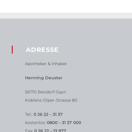
ADRESSE
Apotheker & Inhaber
Henning Deuster
56170 Bendorf-Sayn
Koblenz-Olper-Strasse 80
Tel.:
0 26 22 – 31 37
kostenlos:
0800 – 31 37 000
Fax:
0 26 22 – 13 977