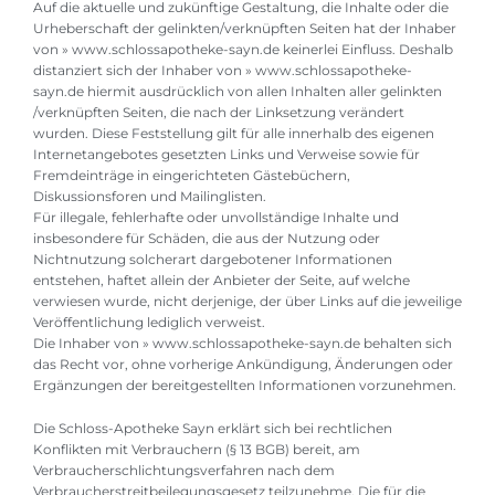
Auf die aktuelle und zukünftige Gestaltung, die Inhalte oder die
Urheberschaft der gelinkten/verknüpften Seiten hat der Inhaber
von » www.schlossapotheke-sayn.de keinerlei Einfluss. Deshalb
distanziert sich der Inhaber von » www.schlossapotheke-
sayn.de hiermit ausdrücklich von allen Inhalten aller gelinkten
/verknüpften Seiten, die nach der Linksetzung verändert
wurden. Diese Feststellung gilt für alle innerhalb des eigenen
Internetangebotes gesetzten Links und Verweise sowie für
Fremdeinträge in eingerichteten Gästebüchern,
Diskussionsforen und Mailinglisten.
Für illegale, fehlerhafte oder unvollständige Inhalte und
insbesondere für Schäden, die aus der Nutzung oder
Nichtnutzung solcherart dargebotener Informationen
entstehen, haftet allein der Anbieter der Seite, auf welche
verwiesen wurde, nicht derjenige, der über Links auf die jeweilige
Veröffentlichung lediglich verweist.
Die Inhaber von » www.schlossapotheke-sayn.de behalten sich
das Recht vor, ohne vorherige Ankündigung, Änderungen oder
Ergänzungen der bereitgestellten Informationen vorzunehmen.
Die Schloss-Apotheke Sayn erklärt sich bei rechtlichen
Konflikten mit Verbrauchern (§ 13 BGB) bereit, am
Verbraucherschlichtungsverfahren nach dem
Verbraucherstreitbeilegungsgesetz teilzunehme. Die für die