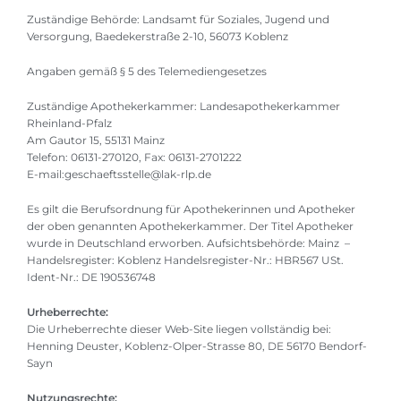
Zuständige Behörde: Landsamt für Soziales, Jugend und
Versorgung, Baedekerstraße 2-10, 56073 Koblenz
Angaben gemäß § 5 des Telemediengesetzes
Zuständige Apothekerkammer: Landesapothekerkammer
Rheinland-Pfalz
Am Gautor 15, 55131 Mainz
Telefon: 06131-270120, Fax: 06131-2701222
E-mail:geschaeftsstelle@lak-rlp.de
Es gilt die Berufsordnung für Apothekerinnen und Apotheker
der oben genannten Apothekerkammer. Der Titel Apotheker
wurde in Deutschland erworben. Aufsichtsbehörde: Mainz –
Handelsregister: Koblenz Handelsregister-Nr.: HBR567 USt.
Ident-Nr.: DE 190536748
Urheberrechte:
Die Urheberrechte dieser Web-Site liegen vollständig bei:
Henning Deuster, Koblenz-Olper-Strasse 80, DE 56170 Bendorf-
Sayn
Nutzungsrechte: