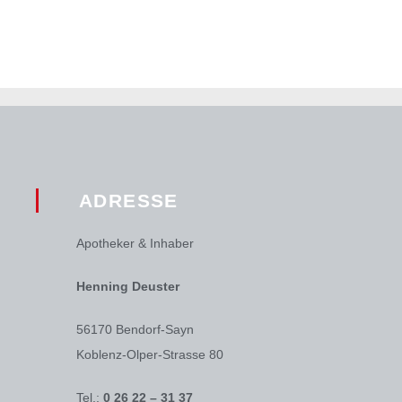
ADRESSE
Apotheker & Inhaber
Henning Deuster
56170 Bendorf-Sayn
Koblenz-Olper-Strasse 80
Tel.:
0 26 22 – 31 37