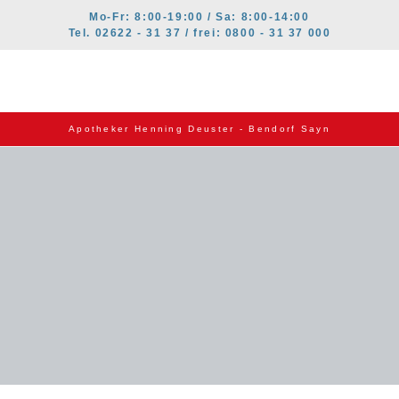
Mo-Fr: 8:00-19:00 / Sa: 8:00-14:00
Tel. 02622 - 31 37 / frei: 0800 - 31 37 000
Apotheker Henning Deuster - Bendorf Sayn